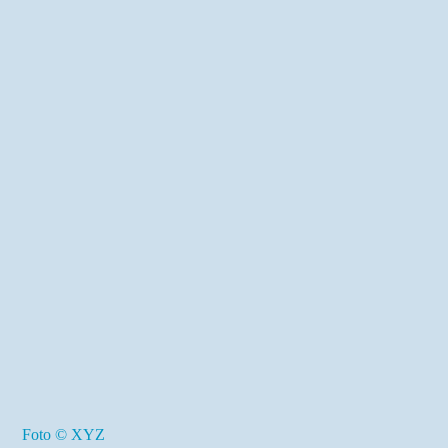
Praktische Infos
Tickets
Foto © XYZ