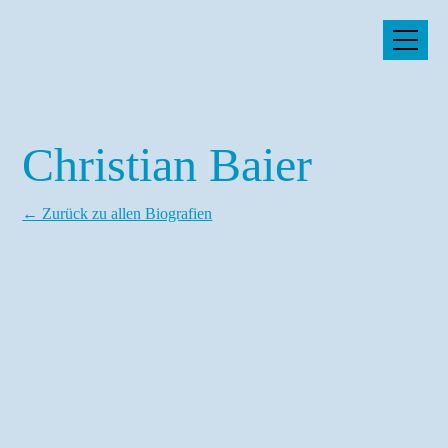
Christian Baier
Startseite
← Zurück zu allen Biografien
10 Jahre FREO
Timetable
Programm
Biografien