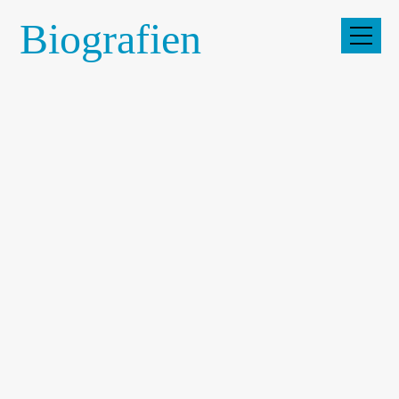
Biografien
Startseite
10 Jahre FREO
Timetable
Programm
Biografien