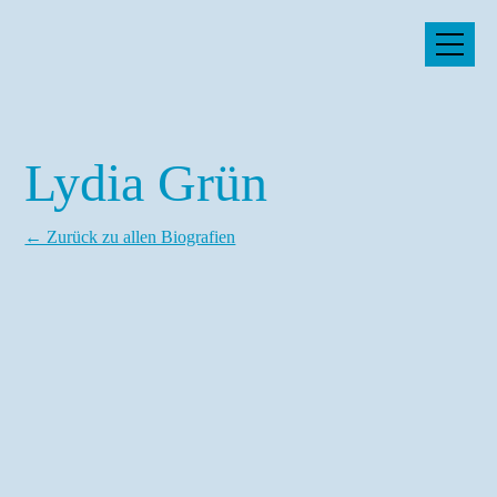
Lydia Grün
Startseite
← Zurück zu allen Biografien
10 Jahre FREO
Timetable
Programm
Biografien